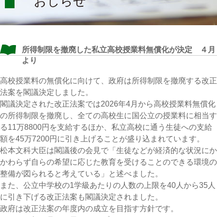
おしらせ
所得制限を撤廃した私立高校授業料無償化が決定 ４月
より
高校授業料の無償化に向けて、政府は所得制限を撤廃する改正
法案を閣議決定しました。
閣議決定された改正法案では2026年4月から高校授業料無償化
の所得制限を撤廃し、全ての高校生に国公立の授業料に相当す
る11万8800円を支給するほか、私立高校に通う生徒への支給
額を45万7200円に引き上げることが盛り込まれています。
松本文科大臣は閣議後の会見で「生徒などが経済的な状況にか
かわらず自らの希望に応じた教育を受けることのできる環境の
整備が図られると考えている」と述べました。
また、公立中学校の1学級あたりの人数の上限を40人から35人
に引き下げる改正法案も閣議決定されました。
政府は改正法案の年度内の成立を目指す方針です。